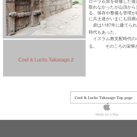
ローラ石窟を研修した後
取れなかったが山頂から
る。保存や整備も管理が
に兵士達がいまにも回廊
1187年に建て
砦は
時代もあった。
イスラム教支配時代の
そのころの栄華が
る。
2
Cool & Lucks Takasago